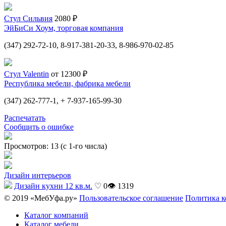
Стул Сильвия
2080 ₽
ЭйБиСи Хоум, торговая компания
(347) 292-72-10, 8-917-381-20-33, 8-986-970-02-85
Стул Valentin
от 12300 ₽
Республика мебели, фабрика мебели
(347) 262-777-1, + 7-937-165-99-30
Распечатать
Сообщить о ошибке
Просмотров: 13 (с 1-го числа)
Дизайн интерьеров
Дизайн кухни 12 кв.м.
♡ 0
👁 1319
© 2019 «МебУфа.ру»
Пользовательское соглашение
Политика 
Каталог компаний
Каталог мебели