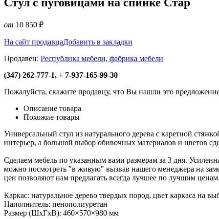
Стул с пуговицами на спинке Стар
от
10 850
₽
На сайт продавца
Добавить в закладки
Продавец:
Республика мебели, фабрика мебели
(347) 262-777-1, + 7-937-165-99-30
Пожалуйста, скажите продавцу, что Вы нашли это предложени
Описание товара
Похожие товары
Универсальный стул из натурального дерева с каретной стяжко
интерьер, а большой выбор обивочных материалов и цветов сд
Сделаем мебель по указанным вами размерам за 3 дня. Усиленн
можно посмотреть "в живую" вызвав нашего менеджера на заме
цен позволяют нам предлагать всегда лучшее по лучшим ценам
Каркас: натуральное дерево твердых пород, цвет каркаса на вы
Наполнитель: пенополиуретан
Размер (ШхГхВ): 460×570×980 мм