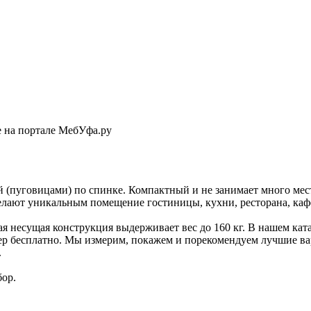
е на портале МебУфа.ру
й (пуговицами) по спинке. Компактный и не занимает много мес
елают уникальным помещение гостиницы, кухни, ресторана, кафе
ая несущая конструкция выдерживает вес до 160 кг. В нашем кат
р бесплатно. Мы измерим, покажем и порекомендуем лучшие вар
.
бор.