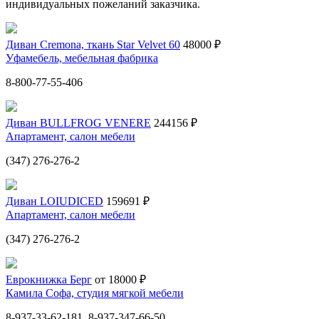
индивидуальных пожеланий заказчика.
Диван Cremona, ткань Star Velvet 60
48000 ₽
Уфамебель, мебельная фабрика
8-800-77-55-406
Диван BULLFROG VENERE
244156 ₽
Апартамент, салон мебели
(347) 276-276-2
Диван LOIUDICED
159691 ₽
Апартамент, салон мебели
(347) 276-276-2
Еврокнижка Берг
от 18000 ₽
Камила Софа, студия мягкой мебели
8-937-33-62-181, 8-937-347-66-50