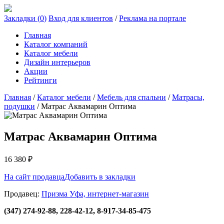
Закладки (
0
)
Вход для клиентов
/
Реклама на портале
Главная
Каталог компаний
Каталог мебели
Дизайн интерьеров
Акции
Рейтинги
Главная
/
Каталог мебели
/
Мебель для спальни
/
Матрасы,
подушки
/
Матрас Аквамарин Оптима
Матрас Аквамарин Оптима
16 380
₽
На сайт продавца
Добавить в закладки
Продавец:
Призма Уфа, интернет-магазин
(347) 274-92-88, 228-42-12, 8-917-34-85-475