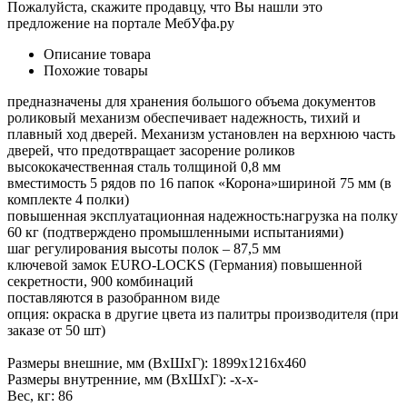
Пожалуйста, скажите продавцу, что Вы нашли это
предложение на портале МебУфа.ру
Описание товара
Похожие товары
предназначены для хранения большого объема документов
роликовый механизм обеспечивает надежность, тихий и
плавный ход дверей. Механизм установлен на верхнюю часть
дверей, что предотвращает засорение роликов
высококачественная сталь толщиной 0,8 мм
вместимость 5 рядов по 16 папок «Корона»шириной 75 мм (в
комплекте 4 полки)
повышенная эксплуатационная надежность:нагрузка на полку
60 кг (подтверждено промышленными испытаниями)
шаг регулирования высоты полок – 87,5 мм
ключевой замок EURO-LOCKS (Германия) повышенной
секретности, 900 комбинаций
поставляются в разобранном виде
опция: окраска в другие цвета из палитры производителя (при
заказе от 50 шт)
Размеры внешние, мм (ВхШхГ): 1899x1216x460
Размеры внутренние, мм (ВхШхГ): -x-x-
Вес, кг: 86