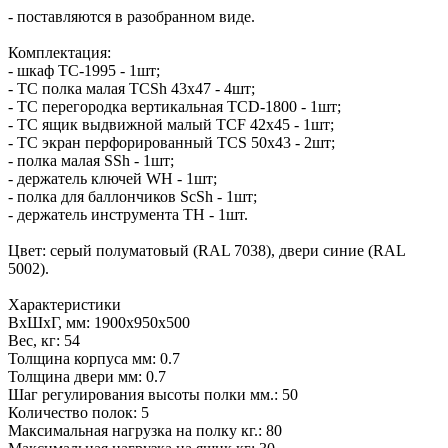
- поставляются в разобранном виде.
Комплектация:
- шкаф TC-1995 - 1шт;
- TC полка малая TCSh 43х47 - 4шт;
- TC перегородка вертикальная TCD-1800 - 1шт;
- TC ящик выдвижной малый TCF 42x45 - 1шт;
- TC экран перфорированный TCS 50x43 - 2шт;
- полка малая SSh - 1шт;
- держатель ключей WH - 1шт;
- полка для баллончиков ScSh - 1шт;
- держатель инструмента TH - 1шт.
Цвет: серый полуматовый (RAL 7038), двери синие (RAL
5002).
Характеристики
ВхШхГ, мм: 1900х950х500
Вес, кг: 54
Толщина корпуса мм: 0.7
Толщина двери мм: 0.7
Шаг регулирования высоты полки мм.: 50
Количество полок: 5
Максимальная нагрузка на полку кг.: 80