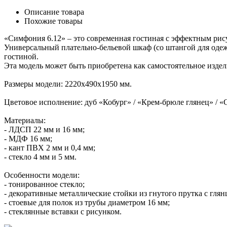
Описание товара
Похожие товары
«Симфония 6.12» – это современная гостиная с эффектным рису
Универсальный плательно-бельевой шкаф (со штангой для од
гостиной.
Эта модель может быть приобретена как самостоятельное издели
Размеры модели: 2220х490х1950 мм.
Цветовое исполнение: дуб «Кобург» / «Крем-брюле глянец» / «
Материалы:
- ЛДСП 22 мм и 16 мм;
- МДФ 16 мм;
- кант ПВХ 2 мм и 0,4 мм;
- стекло 4 мм и 5 мм.
Особенности модели:
- тонированное стекло;
- декоративные металлические стойки из гнутого прутка с гля
- стоевые для полок из трубы диаметром 16 мм;
- стеклянные вставки с рисунком.