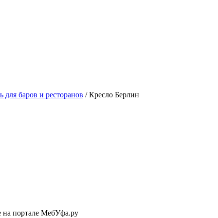
ь для баров и ресторанов
/
Кресло Берлин
е на портале МебУфа.ру