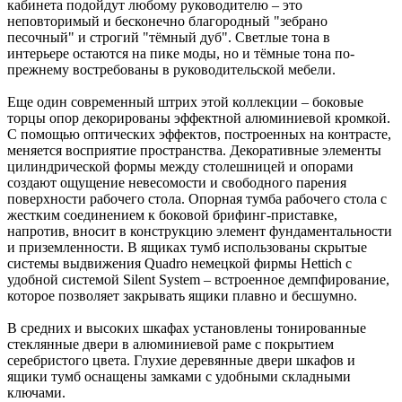
кабинета подойдут любому руководителю – это
неповторимый и бесконечно благородный "зебрано
песочный" и строгий "тёмный дуб". Светлые тона в
интерьере остаются на пике моды, но и тёмные тона по-
прежнему востребованы в руководительской мебели.
Еще один современный штрих этой коллекции – боковые
торцы опор декорированы эффектной алюминиевой кромкой.
С помощью оптических эффектов, построенных на контрасте,
меняется восприятие пространства. Декоративные элементы
цилиндрической формы между столешницей и опорами
создают ощущение невесомости и свободного парения
поверхности рабочего стола. Опорная тумба рабочего стола с
жестким соединением к боковой брифинг-приставке,
напротив, вносит в конструкцию элемент фундаментальности
и приземленности. В ящиках тумб использованы скрытые
системы выдвижения Quadro немецкой фирмы Hettich с
удобной системой Silent System – встроенное демпфирование,
которое позволяет закрывать ящики плавно и бесшумно.
В средних и высоких шкафах установлены тонированные
стеклянные двери в алюминиевой раме с покрытием
серебристого цвета. Глухие деревянные двери шкафов и
ящики тумб оснащены замками с удобными складными
ключами.