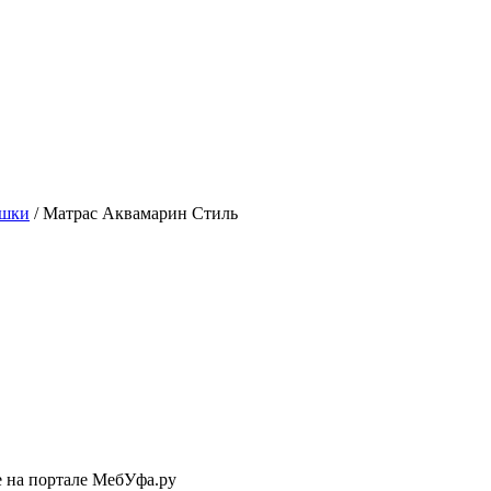
ушки
/
Матрас Аквамарин Стиль
е на портале МебУфа.ру