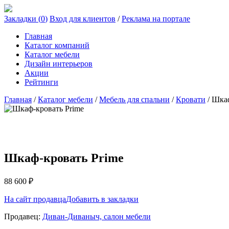
Закладки (
0
)
Вход для клиентов
/
Реклама на портале
Главная
Каталог компаний
Каталог мебели
Дизайн интерьеров
Акции
Рейтинги
Главная
/
Каталог мебели
/
Мебель для спальни
/
Кровати
/
Шкаф
Шкаф-кровать Prime
88 600
₽
На сайт продавца
Добавить в закладки
Продавец:
Диван-Диваныч, салон мебели