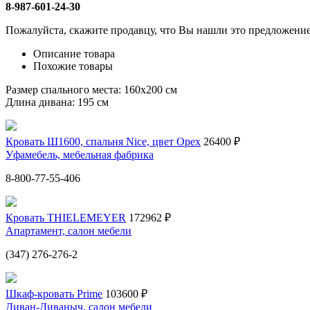
8-987-601-24-30
Пожалуйста, скажите продавцу, что Вы нашли это предложени
Описание товара
Похожие товары
Размер спального места: 160х200 см
Длина дивана: 195 см
Кровать Ш1600, спальня Nice, цвет Орех
26400 ₽
Уфамебель, мебельная фабрика
8-800-77-55-406
Кровать THIELEMEYER
172962 ₽
Апартамент, салон мебели
(347) 276-276-2
Шкаф-кровать Prime
103600 ₽
Диван-Диваныч, салон мебели