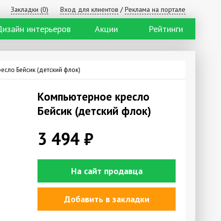
Закладки (
0
)
Вход для клиентов
/
Реклама на портале
Дизайн интерьеров
Акции
Рейтинги
есло Бейсик (детский флок)
Компьютерное кресло
Бейсик (детский флок)
3 494
₽
На сайт продавца
Добавить в закладки