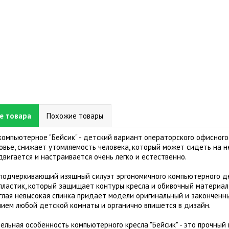
е товара
Похожие товары
компьютерное "Бейсик" - детский вариант операторского офисного
овье, снижает утомляемость человека, который может сидеть на не
двигается и настраивается очень легко и естественно.
 подчеркивающий изящный силуэт эргономичного компьютерного де
пластик, который защищает контуры кресла и обивочный материал
глая невысокая спинка придает модели оригинальный и законченн
ием любой детской комнаты и органично впишется в дизайн.
ельная особенность компьютерного кресла "Бейсик" - это прочный