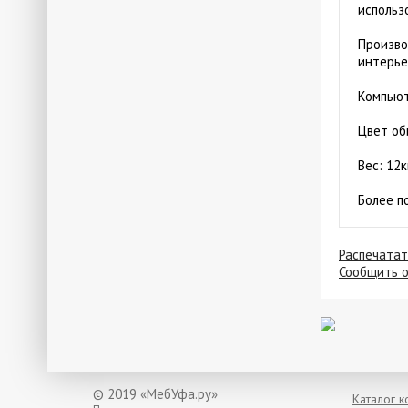
использ
Произво
интерье
Компьют
Цвет об
Вес: 12
Более п
Распечатат
Сообщить 
© 2019 «МебУфа.ру»
Каталог 