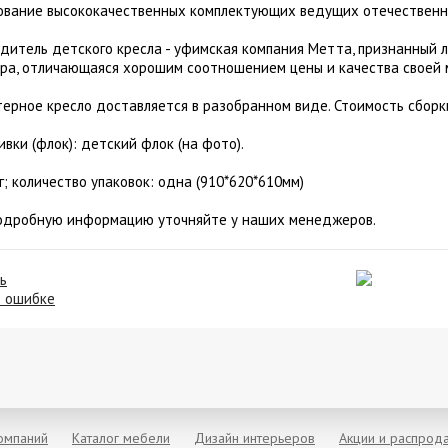
ование высококачественных комплектующих ведущих отечественн
дитель детского кресла - уфимская компания Метта, признанный 
ра, отличающаяся хорошим соотношением цены и качества своей 
ерное кресло доставляется в разобранном виде. Стоимость сборк
ивки (флок): детский флок (на фото).
кг; количество упаковок: одна (910*620*610мм)
одробную информацию уточняйте у наших менеджеров.
ь
о ошибке
компаний
Каталог мебели
Дизайн интерьеров
Акции и распрод